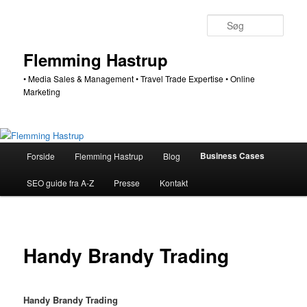
Fortsæt
til
Søg
primært
indhold
Flemming Hastrup
• Media Sales & Management • Travel Trade Expertise • Online
Marketing
Hovedmenu
Business Cases
Forside
Flemming Hastrup
Blog
SEO guide fra A-Z
Presse
Kontakt
Handy Brandy Trading
Handy Brandy Trading