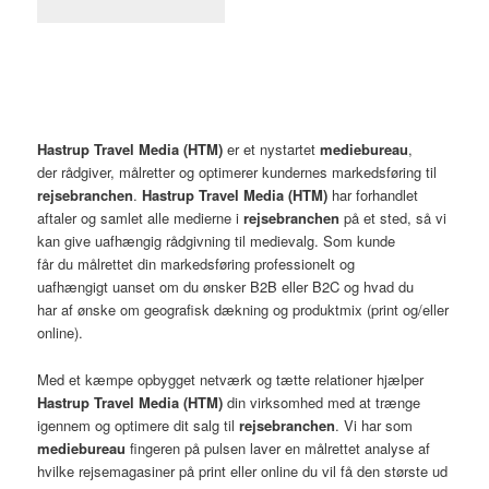
Hastrup Travel Media (HTM)
er et nystartet
mediebureau
,
der rådgiver, målretter og optimerer kundernes markedsføring til
rejsebranchen
.
Hastrup Travel Media (HTM)
har forhandlet
aftaler og samlet alle medierne i
rejsebranchen
på et sted, så vi
kan give uafhængig rådgivning til medievalg. Som kunde
får du målrettet din markedsføring professionelt og
uafhængigt uanset om du ønsker B2B eller B2C og hvad du
har af ønske om geografisk dækning og produktmix (print og/eller
online).
Med et kæmpe opbygget netværk og tætte relationer hjælper
Hastrup Travel Media (HTM)
din
virksomhed med at trænge
igennem og optimere dit salg til
rejsebranchen
. Vi har som
mediebureau
fingeren på pulsen laver en målrettet analyse af
hvilke rejsemagasiner på print eller online du vil få den største ud