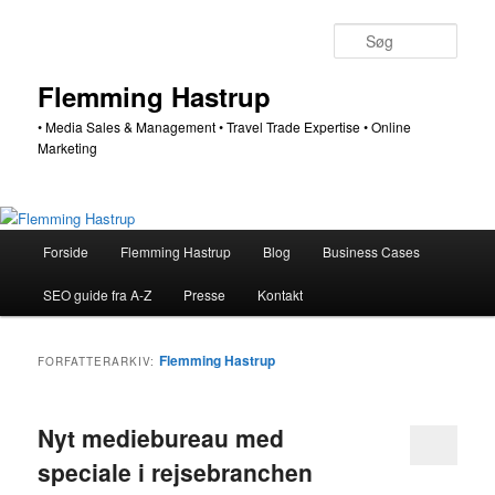
Fortsæt
Fortsæt
til
til
Søg
primært
sekundært
indhold
indhold
Flemming Hastrup
• Media Sales & Management • Travel Trade Expertise • Online
Marketing
Hovedmenu
Forside
Flemming Hastrup
Blog
Business Cases
SEO guide fra A-Z
Presse
Kontakt
Flemming Hastrup
FORFATTERARKIV:
Nyt mediebureau med
speciale i rejsebranchen